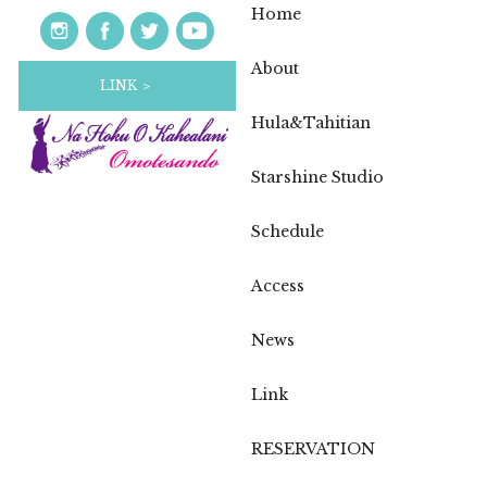
Home
About
LINK ＞
Hula&Tahitian
Starshine Studio
Schedule
Access
News
Link
RESERVATION