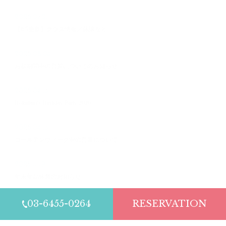
2026.07.01
【8/5更新】クラス情報／休講など
2026.08.05
お盆期間中の営業についてのお知らせ
2026.04.15
Hokulani’s Birthday Party 2026
2026.04.15
ゴールデンウィーク中の営業について
2025.11.19
年末年始休業のお知らせ
03-6455-0264
RESERVATION