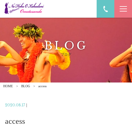
BLOG
ブログ
HOME
BLOG
access
2020.08.17
|
access