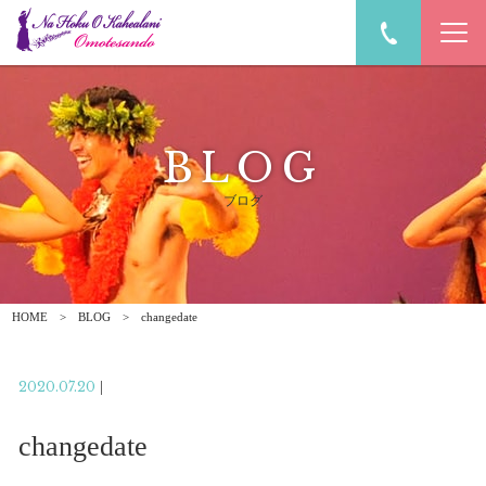
BLOG
ブログ
HOME
BLOG
changedate
2020.07.20
|
changedate