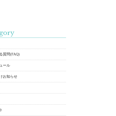
gory
質問(FAQ)
ュール
けお知らせ
ト