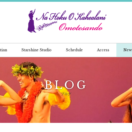
tian
Starshine Studio
Schedule
Access
New
BLOG
ブログ