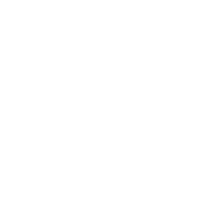
ヨガ
K-POP
イベント
ステージ
ワークショップ
ブログ
求人
New Article
2026.07.01
【8/5更新】クラス情報／休講など