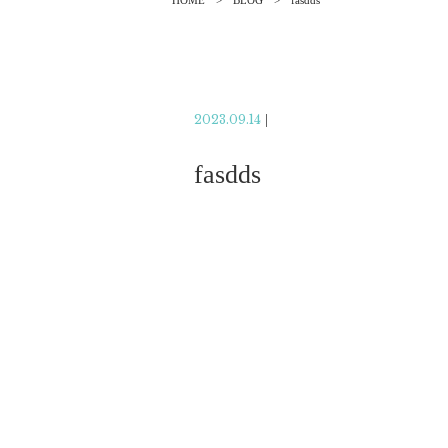
HOME
BLOG
fasdds
2023.09.14
|
fasdds