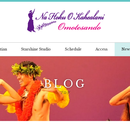
tian
Starshine Studio
Schedule
Access
New
BLOG
ブログ