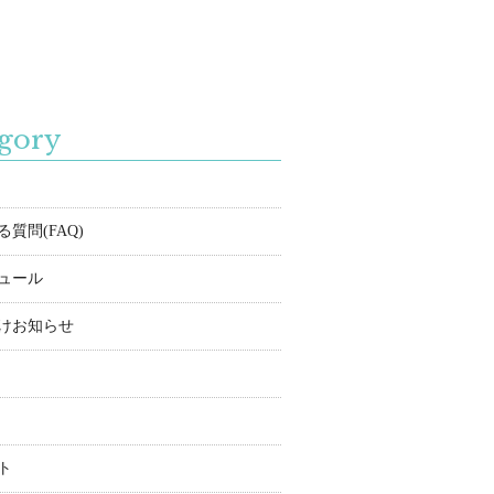
gory
質問(FAQ)
ュール
けお知らせ
ト