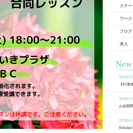
ステー
ワーク
ブログ
求人
New 
2026.07
【8/5
2026.0
お盆期
2026.04
Hokulani’