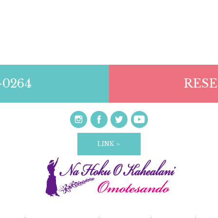
-0264
RESE
LINK ＞