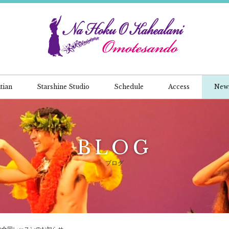
tian
Starshine Studio
Schedule
Access
New
BLOG
ブログ