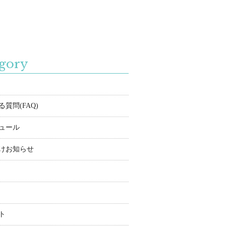
gory
質問(FAQ)
ュール
けお知らせ
ト