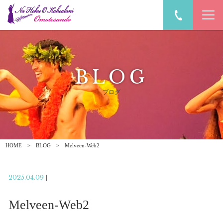
BLOG
ブログ
HOME
BLOG
Melveen-Web2
2025.04.09
|
Melveen-Web2