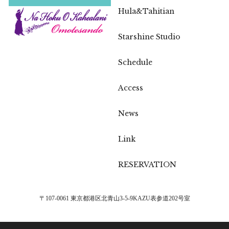
Hula&Tahitian
Starshine Studio
Schedule
Access
News
Link
RESERVATION
〒107-0061 東京都港区北青山3-5-9KAZU表参道202号室