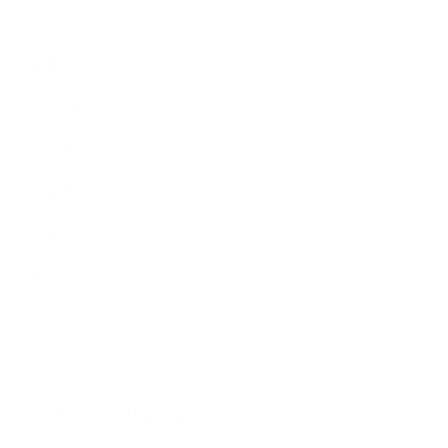
ヨガ
K-POP
イベント
ステージ
ワークショップ
ブログ
求人
New Article
2026.07.01
【8/5更新】クラス情報／休講など