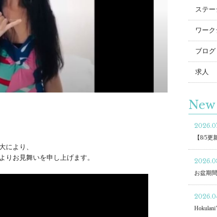
ステー
ワーク
ブログ
求人
New 
2026.07
【8/5
大により、
よりお見舞いを申し上げます。
2026.0
お盆期
2026.04
Hokulani’