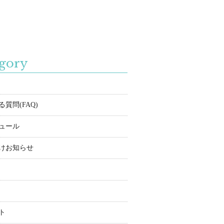
gory
質問(FAQ)
ュール
けお知らせ
ト