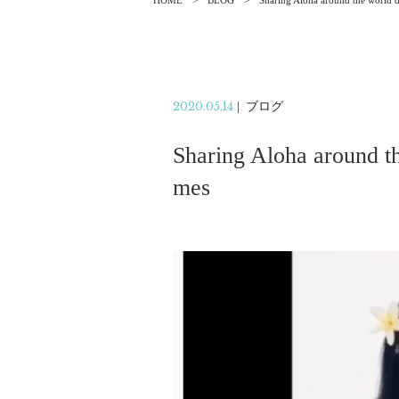
HOME
BLOG
Sharing Aloha around the world du
2020.05.14
|
ブログ
Sharing Aloha around the
mes