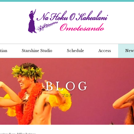
tian
Starshine Studio
Schedule
Access
New
BLOG
ブログ