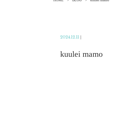
HOME
BLOG
kuulei mamo
2024.12.11
|
kuulei mamo