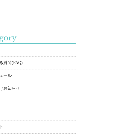
gory
質問(FAQ)
ュール
けお知らせ
ト