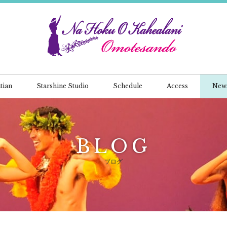
tian
Starshine Studio
Schedule
Access
New
BLOG
ブログ