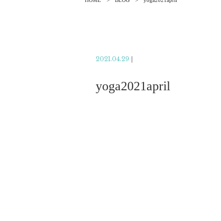
HOME
BLOG
yoga2021april
2021.04.29
|
yoga2021april