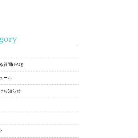
gory
質問(FAQ)
ュール
けお知らせ
ト