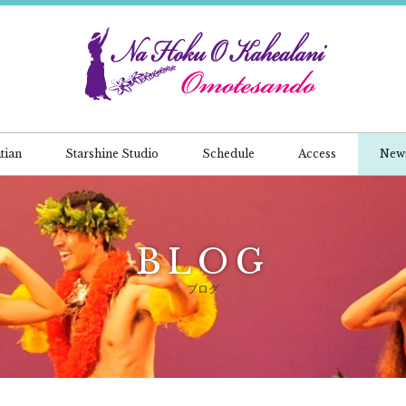
tian
Starshine Studio
Schedule
Access
New
BLOG
ブログ