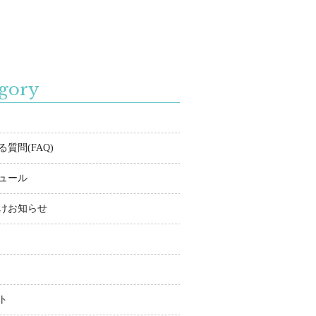
gory
質問(FAQ)
ュール
けお知らせ
ト