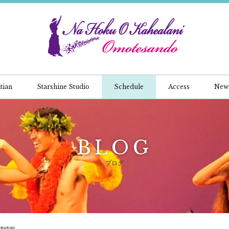
tian
Starshine Studio
Schedule
Access
New
BLOG
ブログ