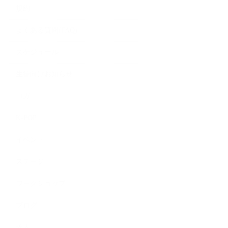
規約
よくある質問(FAQ)
スケジュール
生徒向けお知らせ
ヨガ
K-POP
イベント
ステージ
ワークショップ
ブログ
求人