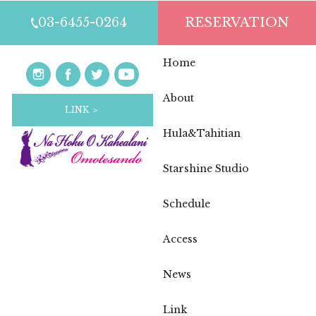
03-6455-0264
RESERVATION
Home
About
LINK ＞
Hula&Tahitian
Starshine Studio
Schedule
Access
News
Link