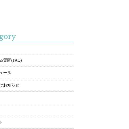
gory
質問(FAQ)
ュール
けお知らせ
ト