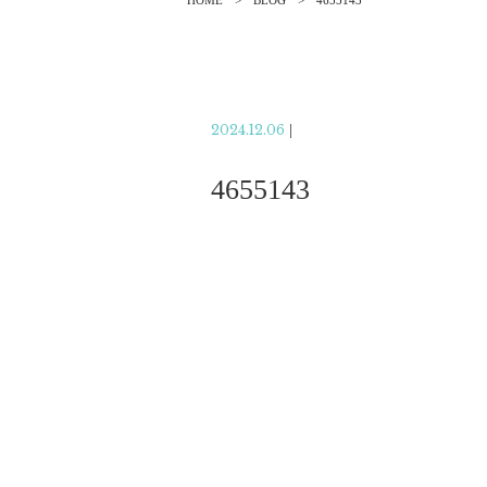
HOME
BLOG
4655143
2024.12.06
|
4655143