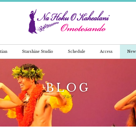
tian
Starshine Studio
Schedule
Access
New
BLOG
ブログ