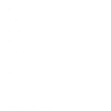
ヨガ
K-POP
イベント
ステージ
ワークショップ
ブログ
求人
New Article
2026.07.01
【8/5更新】クラス情報／休講など