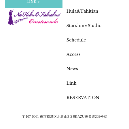
LINK ＞
Hula&Tahitian
Starshine Studio
Schedule
Access
News
Link
RESERVATION
〒107-0061 東京都港区北青山3-5-9KAZU表参道202号室