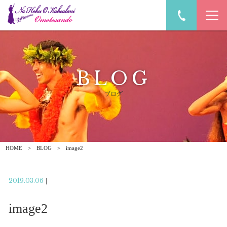
BLOG
ブログ
HOME
BLOG
image2
2019.03.06
|
image2